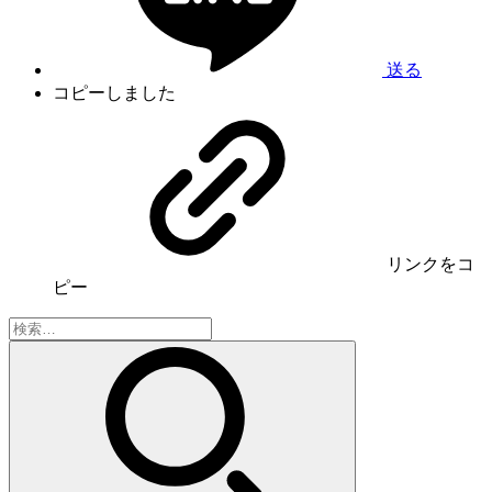
送る
コピーしました
リンク
をコ
ピー
検
索: