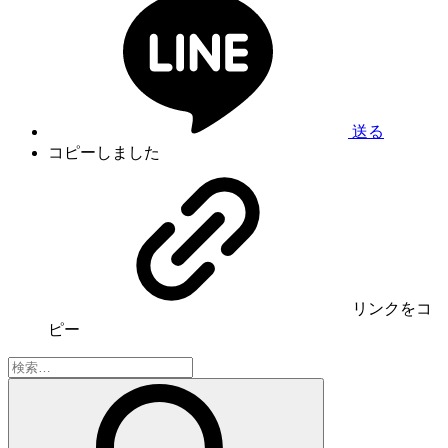
送る
コピーしました
リンク
をコ
ピー
検
索: