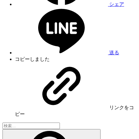
シェア
送る
コピーしました
リンク
をコ
ピー
検
索: