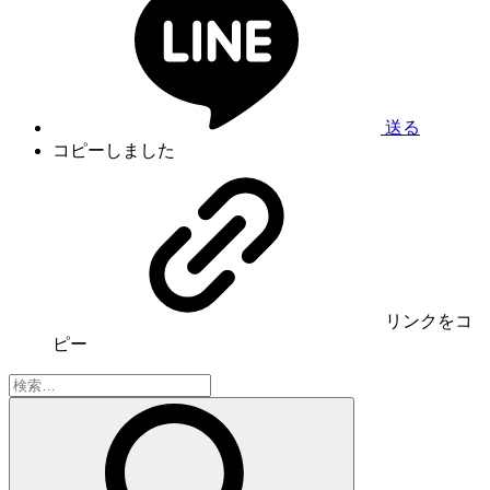
送る
コピーしました
リンク
をコ
ピー
検
索: