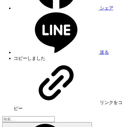
シェア
送る
コピーしました
リンク
をコ
ピー
検
索: