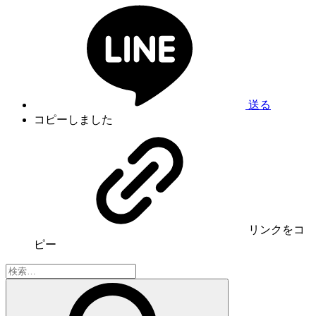
送る
コピーしました
リンク
をコ
ピー
検
索: