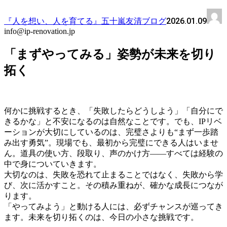
2026.01.09
『人を想い、人を育てる』五十嵐友清ブログ
info@ip-renovation.jp
「まずやってみる」姿勢が未来を切り
拓く
何かに挑戦するとき、「失敗したらどうしよう」「自分にで
きるかな」と不安になるのは自然なことです。でも、IPリベ
ーションが大切にしているのは、完璧さよりも“まず一歩踏
み出す勇気”。現場でも、最初から完璧にできる人はいませ
ん。道具の使い方、段取り、声のかけ方――すべては経験の
中で身についていきます。
大切なのは、失敗を恐れて止まることではなく、失敗から学
び、次に活かすこと。その積み重ねが、確かな成長につなが
ります。
「やってみよう」と動ける人には、必ずチャンスが巡ってき
ます。未来を切り拓くのは、今日の小さな挑戦です。